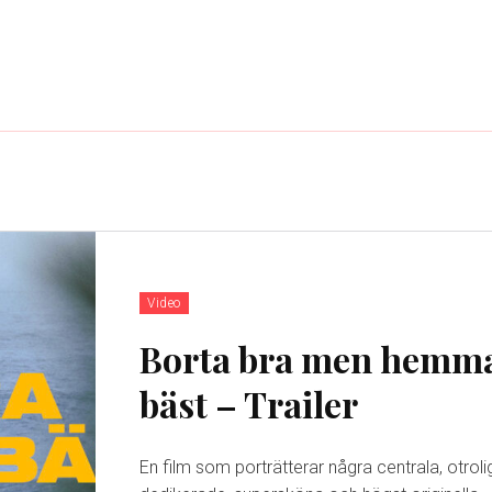
Video
Borta bra men hemm
bäst – Trailer
En film som porträtterar några centrala, otroli